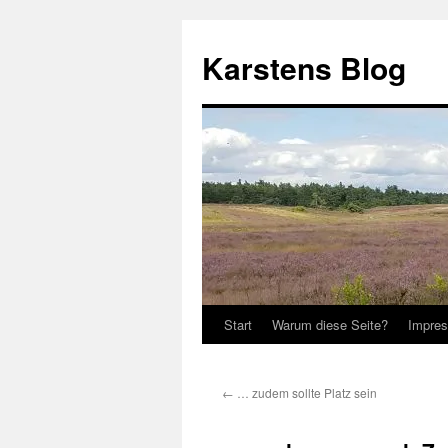
Zum
Inhalt
Karstens Blog
springen
Start
Warum diese Seite?
Impre
←
… zudem sollte Platz sein