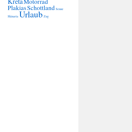
Kreta
Motorrad
Plakias
Schottland
Senne
Urlaub
Skinaria
Zug