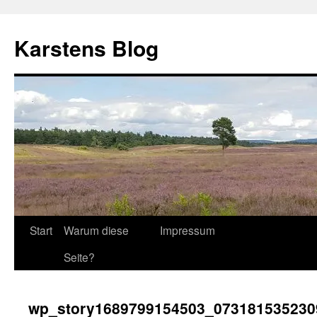
Zum
Inhalt
Karstens Blog
springen
Start
Warum diese
Impressum
Seite?
wp_story1689799154503_073181535230